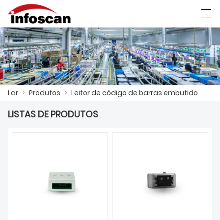
العربية
中文
Deutsch
Ελληνική γλώσσα
Lar
>
Produtos
>
Leitor de código de barras embutido
LAR
LISTAS DE PRODUTOS
PRODUTOS
NOTÍCIAS
MOSTRA DE FÁBRICA
CONTATE-NOS
SOBRE NÓS