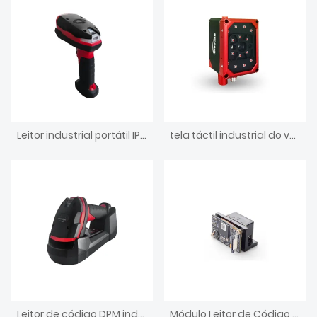
Leitor industrial portátil IP67 do código de barras com fio do leitor DPM
tela táctil industrial do varredor do código de barras da montagem fixa 2MP
Leitor de código DPM industrial portátil sem fio
Módulo Leitor de Código de Barras 1D 2D Scanner