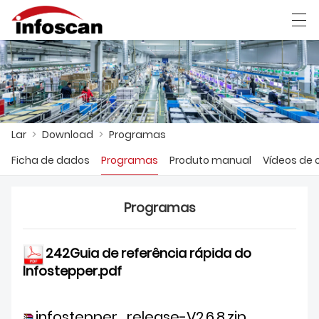
العربية
中文
Deutsch
Ελληνική γλώσσα
Lar
>
Download
>
Programas
LAR
Ficha de dados
Programas
Produto manual
Vídeos de
PRODUTOS
NOTÍCIAS
Programas
MOSTRA DE FÁBRICA
242Guia de referência rápida do
CONTATE-NOS
Infostepper.pdf
SOBRE NÓS
infostepper_release-V2.6.8.zip