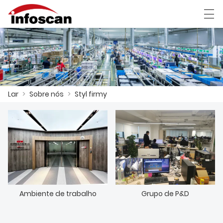
العربية
中文
Deutsch
Ελληνική γλώσσα
Lar
>
Sobre nós
>
Styl firmy
LAR
PRODUTOS
NOTÍCIAS
MOSTRA DE FÁBRICA
CONTATE-NOS
Ambiente de trabalho
Grupo de P&D
SOBRE NÓS