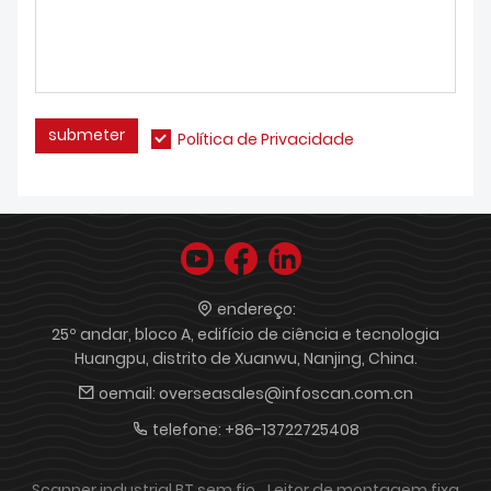
submeter
Política de Privacidade
endereço:
25º andar, bloco A, edifício de ciência e tecnologia
Huangpu, distrito de Xuanwu, Nanjing, China.
oemail:
overseasales@infoscan.com.cn
telefone:
+86-13722725408
Scanner industrial BT sem fio
Leitor de montagem fixa