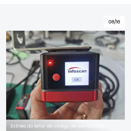
08/16
Estreia do leitor de código de barras inteligente de alto desempenho da série infoscan FV2X0