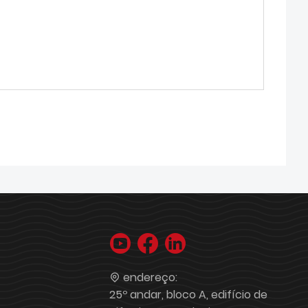
endereço:
25º andar, bloco A, edifício de