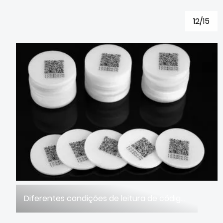
12/15
Diferentes condições de leitura de código de barras na indústria de rastreamento