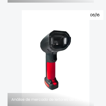
06/16
Análise de mercado de leitores de código de barras portáteis industriais