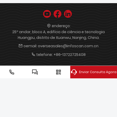
endereço:
25º andar, bloco A, edifício de ciência e tecnologia
Huangpu, distrito de Xuanwu, Nanjing, China.
oemail:
overseasales@infoscan.com.cn
telefone:
+86-13722725408
leitor de código qr
Módulo Leitor de Código de Barras
Enviar Consulta Agora
leitor de código de barras portátil
Leitor de código de
barras de montagem fixa
leitor de código de barras para
loja de varejo
Scanner portátil
leitor de código de barras
industrial infoscan
Módulo de leitura de código de barras
leitor de código de barras portátil industrial
Copyright © 2022 Nanjing Bilin Intelligent Identification