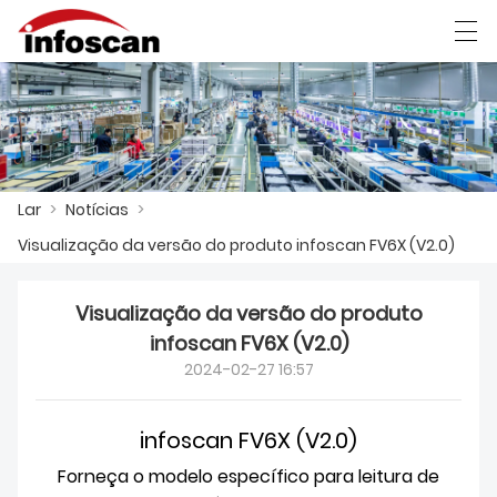
العربية
中文
Deutsch
Ελληνική γλώσσα
Lar
>
Notícias
>
LAR
Visualização da versão do produto infoscan FV6X (V2.0)
PRODUTOS
NOTÍCIAS
Visualização da versão do produto
infoscan FV6X (V2.0)
MOSTRA DE FÁBRICA
2024-02-27 16:57
CONTATE-NOS
infoscan FV6X (V2.0)
SOBRE NÓS
Forneça o modelo específico para leitura de